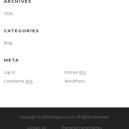
ARCHIVES
2026
CATEGORIES
Blog
META
Log in
Entries
RSS
Comments
WordPress
RSS
Copyright © 2026
blogerus.com
. All Rights Reserved.
Contact Us
Theme by FameThemes