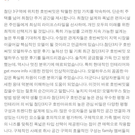
첨단 3구역에 위치한 호반써밋은 탁월한 전망 가치를 약속하며, 단순히 주
택를 넘어 최첨단 주거 공간을 제시합니다. 최첨단 설계와 폭넓은 편의시설
은 주민들에게 최상의 라이프스타일을 선사하며, 개인 모두의 미래를 위한
최적의 선택지가 될 것입니다. 특히 가능성를 고려한 지속 가능한 설계는
높은 투자를 기대하게 합니다. 수많은 관계자들은 호반써밋이 지역 시장을
이끌어갈 핵심적인 모델이 될 것이라고 언급하며 있습니다.첨단3지구 호반
써밋 모델하우스 방문 후기: 놓쳐선 안 될 기회 최근 첨단3지구 호반써밋 모
델하우스 방문 후기를 들려드리겠습니다. 솔직히 궁금함을 가득 안고 방문
했는데, 역시나 멋진 분위기에 매료되었습니다. 특히 현대적인 인테리어와
get more info 시원한 전망이 인상적이었습니다. 모델하우스의 꼼꼼한 마
감은 확실히 차원이 다른 분위기을 주었습니다. 더군다나 담당자분들의 상
세한 응대 덕분에 이해하는데 도움이 되었습니다. 이것이 바로 호반써밋을
잡을수 있는 절호의 순간이라고 말합니다. 놓치지 마세요! 모델하우스 찾는
방법 방문 예약 생활 인프라 첨단3지구 호반건설 높은 관심 우수한 평형 과
인테리어 의 비밀 첨단3지구 호반아파트의 높은 관심 비밀은 다양한 평형
구성과 트렌디한 설계에 있노라. 많은 수요자들은 실용적인 공간 연결와 개
성있는 디자인 요소들을 호의적으로 평가하며, 구체적으로 가족 멤버 각각
의 니즈를 맞춰진 폭넓은 타입 선택이 제공된다는 점이 큰 매력으로 작용합
니다. 구체적인 사례로 취사 공간 구역의 효율적인 구성는 family 멤버들의