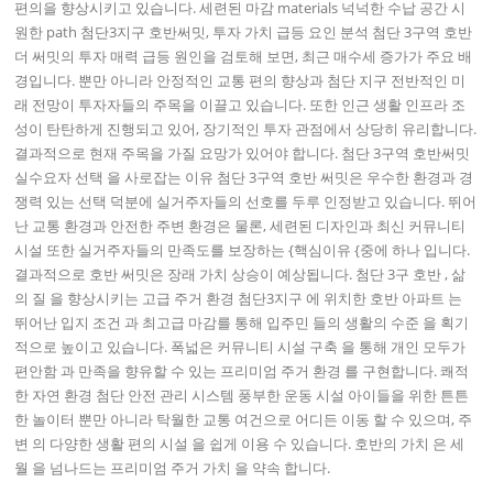
편의을 향상시키고 있습니다. 세련된 마감 materials 넉넉한 수납 공간 시
원한 path 첨단3지구 호반써밋, 투자 가치 급등 요인 분석 첨단 3구역 호반
더 써밋의 투자 매력 급등 원인을 검토해 보면, 최근 매수세 증가가 주요 배
경입니다. 뿐만 아니라 안정적인 교통 편의 향상과 첨단 지구 전반적인 미
래 전망이 투자자들의 주목을 이끌고 있습니다. 또한 인근 생활 인프라 조
성이 탄탄하게 진행되고 있어, 장기적인 투자 관점에서 상당히 유리합니다.
결과적으로 현재 주목을 가질 요망가 있어야 합니다. 첨단 3구역 호반써밋
실수요자 선택 을 사로잡는 이유 첨단 3구역 호반 써밋은 우수한 환경과 경
쟁력 있는 선택 덕분에 실거주자들의 선호를 두루 인정받고 있습니다. 뛰어
난 교통 환경과 안전한 주변 환경은 물론, 세련된 디자인과 최신 커뮤니티
시설 또한 실거주자들의 만족도를 보장하는 {핵심이유 {중에 하나 입니다.
결과적으로 호반 써밋은 장래 가치 상승이 예상됩니다. 첨단 3구 호반 , 삶
의 질 을 향상시키는 고급 주거 환경 첨단3지구 에 위치한 호반 아파트 는
뛰어난 입지 조건 과 최고급 마감를 통해 입주민 들의 생활의 수준 을 획기
적으로 높이고 있습니다. 폭넓은 커뮤니티 시설 구축 을 통해 개인 모두가
편안함 과 만족을 향유할 수 있는 프리미엄 주거 환경 를 구현합니다. 쾌적
한 자연 환경 첨단 안전 관리 시스템 풍부한 운동 시설 아이들을 위한 튼튼
한 놀이터 뿐만 아니라 탁월한 교통 여건으로 어디든 이동 할 수 있으며, 주
변 의 다양한 생활 편의 시설 을 쉽게 이용 수 있습니다. 호반의 가치 은 세
월 을 넘나드는 프리미엄 주거 가치 을 약속 합니다.